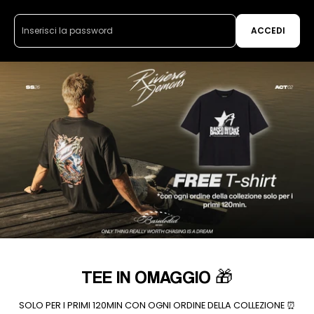
ACCEDI
Ends
TEE
Thursday,
TEE IN OMAGGIO 🎁
IN
August
OMAGGIO
6,
SOLO PER I PRIMI 120MIN CON OGNI ORDINE DELLA COLLEZIONE ⏰
🎁