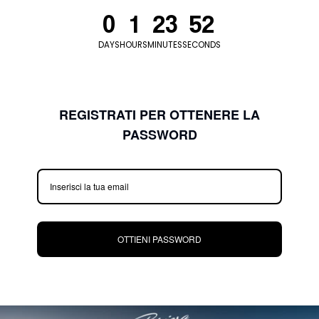
2026
0
1
23
52
at
16:00
DAYS
HOURS
MINUTES
SECONDS
PM
CEST
REGISTRATI PER OTTENERE LA
PASSWORD
OTTIENI PASSWORD